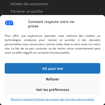
Acheter des accessoires
Parrainer un proche
Se connecter à l’interface
Comwatt respecte votre vie
privée
Installateurs
Pour offrir une expérience optimale, nous utilisons des cookies ou
Devenir installateur agréé
technologies similaires pour stocker et accéder à des données
personnelles vous concernant, comme celles liées à votre visite sur notre
Dimensionner un projet
site. Le fait de ne pas consentir ou de retirer votre consentement peut
avoir un effet négatif sur certaines fonctionnalités.
Formations
OK pour moi
Assistance
Centre d’aide en ligne
Refuser
Documentation produit
Voir les préférences
Contacter l’assistance
Mentions Légales
Politique de gestion des données personnelles