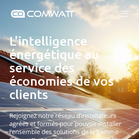
L'intelligence
énergétique au
service des
économies de vos
clients
Rejoignez notre réseau d’installateurs
agréés et formés pour pouvoir installer
l’ensemble des solutions de la gamme