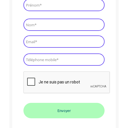
nom
et
prénom*
*
E-
mail
*
Mobile
*
CAPTCHA