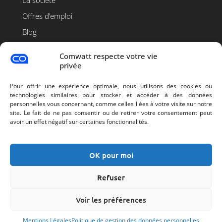
Offres d’emploi
Blog
Contact
Comwatt respecte votre vie
privée
Pour offrir une expérience optimale, nous utilisons des cookies ou
technologies similaires pour stocker et accéder à des données
personnelles vous concernant, comme celles liées à votre visite sur notre
site. Le fait de ne pas consentir ou de retirer votre consentement peut
avoir un effet négatif sur certaines fonctionnalités.
OK pour moi
Refuser
© 2026 Comwatt – Tous droits réservés |
Mentions légales
|
Conditions générales
|
Politique de gestion des données
Voir les préférences
personnelles
|
Déclarations CE
|
Modifier mon acceptation des
cookies
Mentions Légales
Politique de gestion des données personnelles