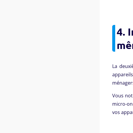
4. 
mê
La deuxi
appareil
ménager
Vous not
micro-ond
vos appar