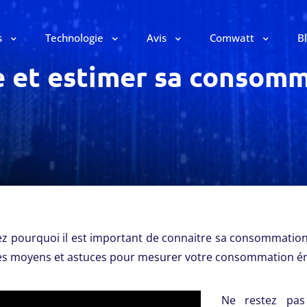
s
Technologie
Avis
Comwatt
B
et estimer sa consomm
z pourquoi il est important de connaitre sa consommation
es moyens et astuces pour mesurer votre consommation én
Ne restez pas