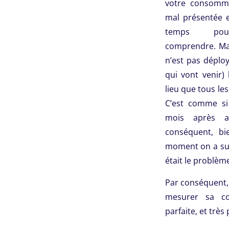
votre consomma
mal présentée e
temps po
comprendre. Ma
n’est pas déplo
qui vont venir)
lieu que tous les
C’est comme si 
mois après a
conséquent, bi
moment on a su
était le problèm
Par conséquent,
mesurer sa co
parfaite, et très