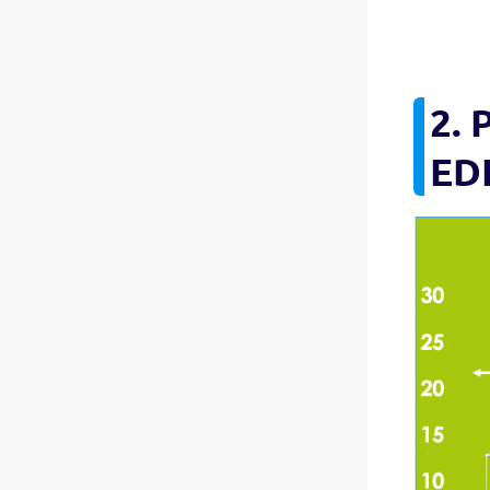
2. 
ED