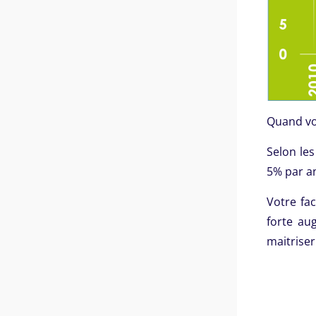
Quand vou
Selon les
5% par a
Votre fa
forte au
maitriser