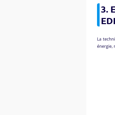
3. 
ED
La techn
énergie, 