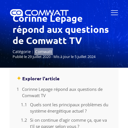
Corinne Lepage
répond aux questions
de Comwatt TV
Catégorie :
Comwatt
Publié le 29 juillet 2020 - Mis à jour le 5 juillet 2024
✦
Explorer l'article
Corinne Lepage répond aux questions de
Comwatt TV
Quels sont les principaux problèmes du
système énergétique actuel ?
Si on continue d'agir comme ça, que va
t'il se passer selon vous ?